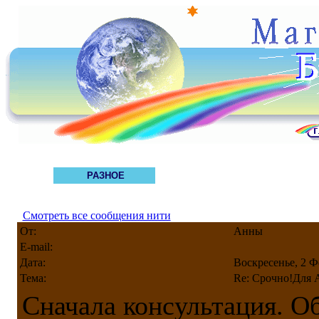
РАЗНОЕ
Смотреть все сообщения нити
От:
Анны
E-mail:
Дата:
Воскресенье, 2 Ф
Тема:
Re: Срочно!Для 
Сначала консультация. О