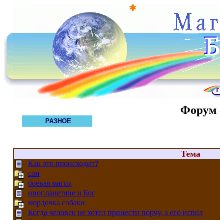
Форум 
РАЗНОЕ
Тема
Как это происходит?
сон
боевая магия
инопланетяне и Бог
мордочка собаки
Когда человек не хотел принести порчу, а его испол