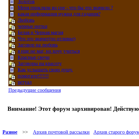
Золотов
Меня прокляли во сне - что бы это значило ?
какая информация нужна для гадания?
Любовь
черные нитки
Белая и Черная магия
Что это значит(по отливке)
Заговор на любовь
я еще не маг, но хочу учиться
Красные свечи
Заговоры на красоту
Как услышать свою душу.
помогите!!!!!!!
ретуал
Предыдущие сообщения
Внимание! Этот форум зархивирован! Действ
Разное
>>
Архив почтовой рассылки
Архив старого фору