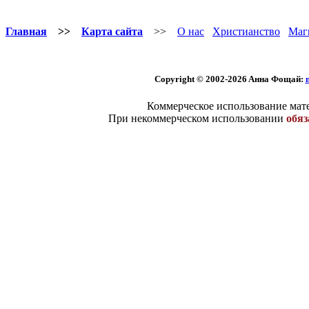
Главная
>>
Карта сайта
>>
О нас
Христианство
Маг
Copyright © 2002-2026 Aннa Фoщaй:
Коммерческое использование мате
При некоммерческом использовании
обяз