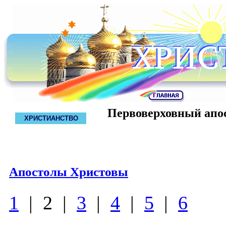
Первоверховный апо
ХРИСТИАНСТВО
Апостолы Христовы
1
| 2 |
3
|
4
|
5
|
6