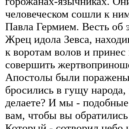
горожанах-язычниках. Они
человеческом сошли к ним
Павла Гермием. Весть об 
Жрец идола Зевса, находи
к воротам волов и принес
совершить жертвоприноше
Апостолы были поражены,
бросились в гущу народа,
делаете? И мы - подобные
вам, чтобы вы обратились
Который - сотворил небо и