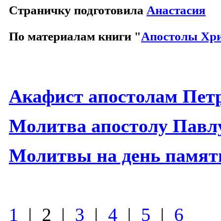
Страничку подготовила
Анастасия
По материалам книги "
Апостолы Хр
Акафист апостолам Пет
Молитва апостолу Павл
Молитвы на день памяти
1
| 2 |
3
|
4
|
5
|
6