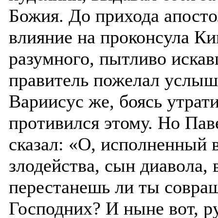
Божия. До прихода апост
влияние на проконсула Ки
разумного, пытливо искав
правитель пожелал услыш
Вариисус же, боясь утрат
противился этому. Но Пав
сказал: «О, исполненный в
злодейства, сын диавола, 
перестанешь ли ты совра
Господних? И ныне вот, ру