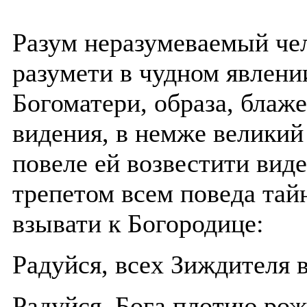
Разум неразумеваемый ч
разумети в чудном явлени
Богоматери, образа, блаж
видения, в немже великий
повеле ей возвестити виде
трепетом всем поведа тайн
взывати к Богородице:
Радуйся, всех Зиждителя 
Радуйся, Бога плотию ро