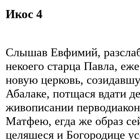
Икос 4
Слышав Евфимий, разслаб
некоего старца Павла, еж
новую церковь, созидавш
Абалаке, потщася вдати д
живописании перводиакон
Матфею, егда же образ се
целяшеся и Богородице ус