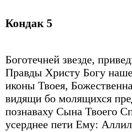
Кондак 5
Боготечней звезде, приве
Правды Христу Богу наше
иконы Твоея, Божественна
видящи бо молящихся пре
познаваху Сына Твоего Сп
усерднее пети Ему: Аллил