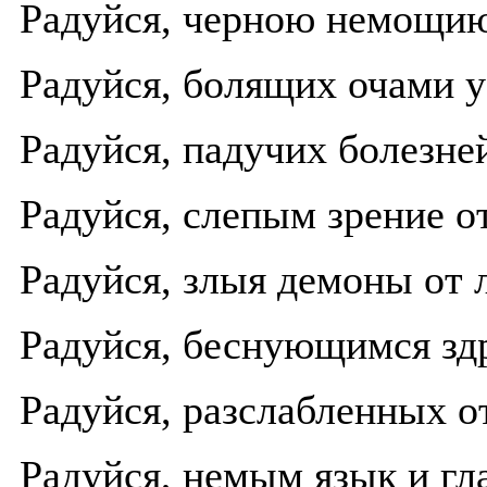
Радуйся, черною немощи
Радуйся, болящих очами 
Радуйся, падучих болезне
Радуйся, слепым зрение о
Радуйся, злыя демоны от
Радуйся, беснующимся зд
Радуйся, разслабленных о
Радуйся, немым язык и г