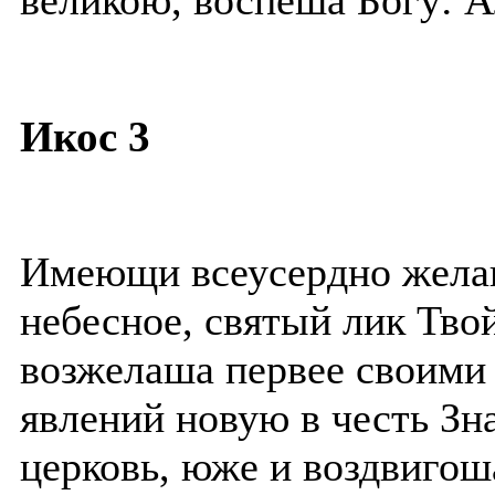
великою, воспеша Богу: 
Икос 3
Имеющи всеусердно жела
небесное, святый лик Тво
возжелаша первее своими 
явлений новую в честь З
церковь, юже и воздвигош