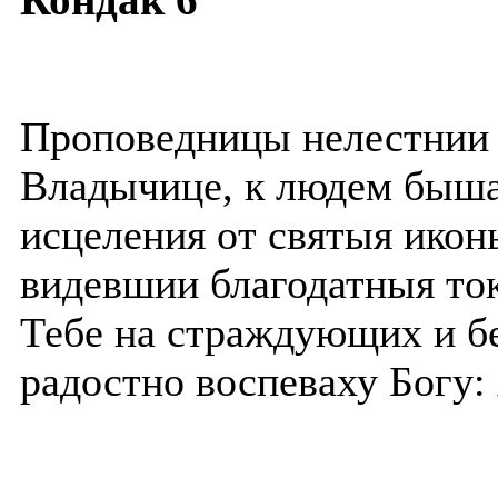
Проповедницы нелестнии 
Владычице, к людем быша
исцеления от святыя икон
видевшии благодатныя то
Тебе на страждующих и б
радостно воспеваху Богу: