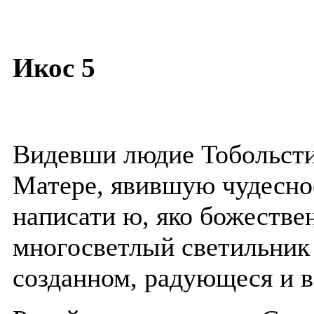
Икос 5
Видевши людие Тобольсти
Матере, явившую чудесно
написати ю, яко божестве
многосветлый светильник
созданном, радующеся и 