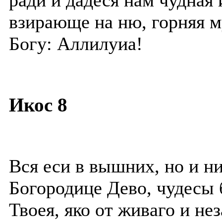
ради и дадеся нам чудная
взирающе на ню, горняя му
Богу: Аллилуиа!
Икос 8
Вся еси в вышних, но и н
Богородице Дево, чудесы 
Твоея, яко от живаго и не