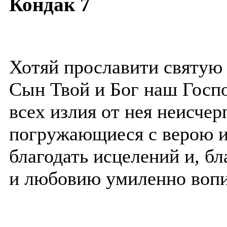
Кондак 7
Хотяй прославити святую 
Сын Твой и Бог наш Госп
всех излия от нея неисчер
погружающиеся с верою 
благодать исцелений и, б
и любовию умиленно воп