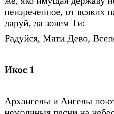
же, яко имущая державу 
неизреченное, от всяких н
даруй, да зовем Ти:
Радуйся, Мати Дево, Всеп
Икос 1
Архангелы и Ангелы поют
немолчныя песни на небес